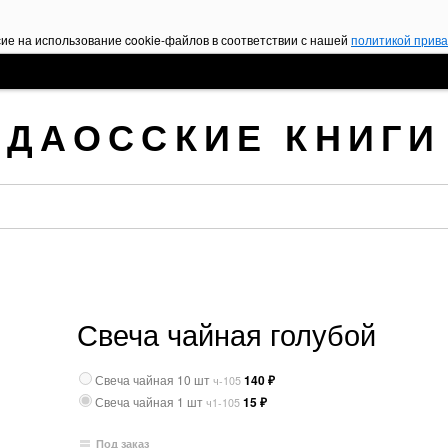
сие на использование cookie-файлов в соответствии с нашей
политикой прив
ДАОССКИЕ КНИГИ
Свеча чайная голубой
Свеча чайная 10 шт
140
₽
ч-105
Свеча чайная 1 шт
15
₽
ч1-105
Под заказ