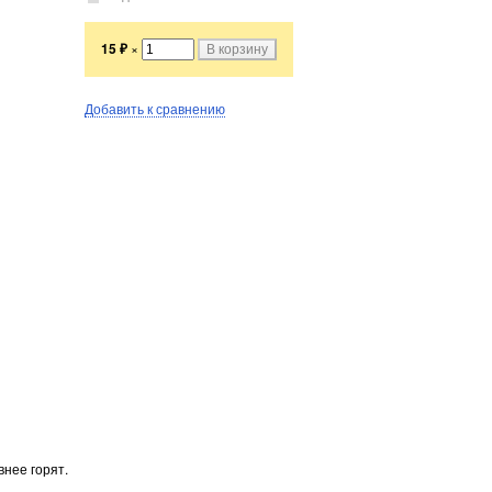
15
₽
×
Добавить к сравнению
внее горят.