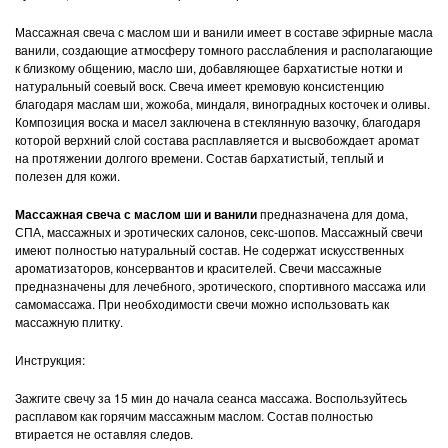
Массажная свеча с маслом ши и ванили имеет в составе эфирные масла
ванили, создающие атмосферу томного расслабления и располагающие
к близкому общению, масло ши, добавляющее бархатистые нотки и
натуральный соевый воск. Свеча имеет кремовую консистенцию
благодаря маслам ши, жожоба, миндаля, виноградных косточек и оливы.
Композиция воска и масел заключена в стеклянную вазочку, благодаря
которой верхний слой состава расплавляется и высвобождает аромат
на протяжении долгого времени. Состав бархатистый, теплый и
полезен для кожи.
Массажная свеча с маслом ши и ванили
предназначена для дома,
СПА, массажных и эротических салонов, секс-шопов. Массажный свечи
имеют полностью натуральный состав. Не содержат искусственных
ароматизаторов, консервантов и красителей. Свечи массажные
предназначены для лечебного, эротического, спортивного массажа или
самомассажа. При необходимости свечи можно использовать как
массажную плитку.
Инструкция:
Зажгите свечу за 15 мин до начала сеанса массажа. Воспользуйтесь
расплавом как горячим массажным маслом. Состав полностью
втирается не оставляя следов.