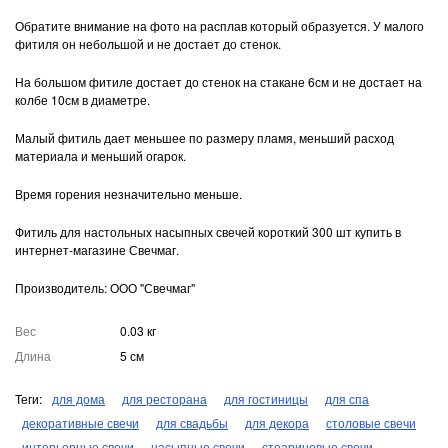
Обратите внимание на фото на расплав который образуется. У малого
фитиля он небольшой и не достает до стенок.
На большом фитиле достает до стенок на стакане 6см и не достает на
колбе 10см в диаметре.
Малый фитиль дает меньшее по размеру пламя, меньший расход
материала и меньший огарок.
Время горения незначительно меньше.
Фитиль для настольных насыпных свечей короткий 300 шт купить в
интернет-магазине Свечмаг.
Производитель: ООО "Свечмаг"
Вес
0.03 кг
Длина
5 см
Теги:
для дома
для ресторана
для гостиницы
для спа
декоративные свечи
для свадьбы
для декора
столовые свечи
интерьерные свечи
насыпные свечи
стеариновые свечи