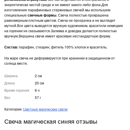
энергетически чистой среде и не имеют какого-либо фона.Для
изготовления парафиновых стержневых свечей мы используем
специальные
свечные формы
. Свеча полностью прокрашена
равномерным плотным цветом. Свеча не прозрачна и не выглядит
мутной.Все цвета выводятся вручную художником, красители немецкие
на горении не сказываются.Заливка и доводка делается полностью
вручную.Вершина свечи имеет красивую нестандартную форму.
Состав:
парафин, стеарин, фитиль 100% хлопок и краситель.
На жаре свеча не деформируется при хранении в защищенном от
солнца месте.
Ширина
2 см
Длина
20 см
Время горения
6 ч
Вес
57 г
Категории:
Цветные магические свечи
Свеча магическая синяя отзывы