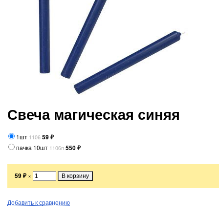
Свеча магическая синяя
1шт
59
₽
1106
пачка 10шт
550
₽
1106п
59
₽
×
Добавить к сравнению