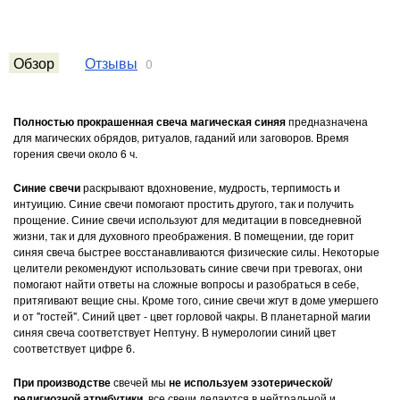
Обзор
Отзывы
0
Полностью прокрашенная свеча магическая синяя
предназначена
для магических обрядов, ритуалов, гаданий или заговоров. Время
горения свечи около 6 ч.
Синие свечи
раскрывают вдохновение, мудрость, терпимость и
интуицию. Синие свечи помогают простить другого, так и получить
прощение. Синие свечи используют для медитации в повседневной
жизни, так и для духовного преображения. В помещении, где горит
синяя свеча быстрее восстанавливаются физические силы. Некоторые
целители рекомендуют использовать синие свечи при тревогах, они
помогают найти ответы на сложные вопросы и разобраться в себе,
притягивают вещие сны. Кроме того, синие свечи жгут в доме умершего
и от "гостей". Синий цвет - цвет горловой чакры. В планетарной магии
синяя свеча соответствует Нептуну. В нумерологии синий цвет
соответствует цифре 6.
При производстве
свечей мы
не используем эзотерической/
религиозной атрибутики
, все свечи делаются в нейтральной и