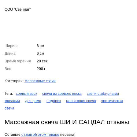
ООО "Свечмаг"
Ширина
6 см
Длина
6 см
Время горения
20 сек
Вес
200 г
Категории:
Массажные свечи
Теги:
соевый воск
свечи из соевого воска
свечи с эфирными
маслами
для дома
подарок
массажная свеча
эротическая
свеча
Массажная свеча ШИ И САНДАЛ отзывы
Оставьте
отзыв об этом товаре
первым!