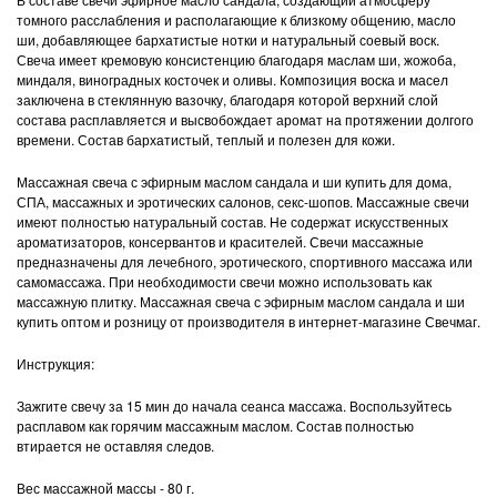
томного расслабления и располагающие к близкому общению, масло
ши, добавляющее бархатистые нотки и натуральный соевый воск.
Свеча имеет кремовую консистенцию благодаря маслам ши, жожоба,
миндаля, виноградных косточек и оливы. Композиция воска и масел
заключена в стеклянную вазочку, благодаря которой верхний слой
состава расплавляется и высвобождает аромат на протяжении долгого
времени. Состав бархатистый, теплый и полезен для кожи.
Массажная свеча с эфирным маслом сандала и ши купить для дома,
СПА, массажных и эротических салонов, секс-шопов. Массажные свечи
имеют полностью натуральный состав. Не содержат искусственных
ароматизаторов, консервантов и красителей. Свечи массажные
предназначены для лечебного, эротического, спортивного массажа или
самомассажа. При необходимости свечи можно использовать как
массажную плитку. Массажная свеча с эфирным маслом сандала и ши
купить оптом и розницу от производителя в интернет-магазине Свечмаг.
Инструкция:
Зажгите свечу за 15 мин до начала сеанса массажа. Воспользуйтесь
расплавом как горячим массажным маслом. Состав полностью
втирается не оставляя следов.
Вес массажной массы - 80 г.