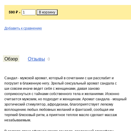
590
₽
×
Добавить к сравнению
Обзор
Отзывы
0
Сандал - мужской аромат, который в сочетании с ши расслабит и
погрузит в блаженную негу. Зрелый сексуальный аромат сандала с
ши совсем иначе ведет себя с женщинами, давая заново
соприкоснуться с тайнами собственного тела и желаниями. Исконно
считается мужским, но подходит и женщинам. Аромат сандала - мощный
эротический стимулятор, афродизиак, благоприятствует легкому
воплощению любых любовных желаний и фантазий, сообщая им
терпкий блюзовый ритм, а приятное теплое масло сделает массаж
незабываемым.
В составе свечи эфирное масло сандала, создающий атмосферу