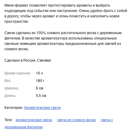
Мини-формат позволяет протестировать ароматы и выбрать
подходящие под событие или настроение. Очень удобно брать с собой
в дорогу, чтобы через аромат и огонь почистить и наполнить новое
пространство.
Свечи сделаны из 100% соевого растительного воска с деревянным
фитилем. В качестве ароматизатора использованы специальные
свечные немецкие ароматизаторы предназначенные для свечей из
соевого воска.
Сделано в России, Свечмаг
Время горения
15 ч
Вес
180 г
Ширина
6 см
Длина
5.5 см
Категории:
Ароматические свечи
Теги:
ароматическая свеча
свеча из соевого воска
свеча с
деревянным фитилем