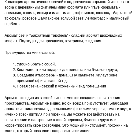
Коллекция ароматических свечей в подсвечниках с крышкой из соевого
воска с деревянным фитилем мини формата или travel-формата -
апельсин, ваниль, инжир и иланг-иланг, кофе мокко, шоколад, бархатный
трюфель, розовое шампанское, голубой свет, лемонграсс и малиновый
сорбент.
Аромат свечи "Бархатный трюфель" - сладкий аромат шоколадных
конфет. Подходит для праздника, вечеринки, свидания.
Преимущества мини-свечей:
Удобно брать с собой,
Комплимент или подарок для клиента или близкого друга,
Создание атмосферы - дома, СПА кабинете, чилаут зоне,
приемной офиса, ванной т.д.
Новая свеча - свежий и ухоженный вид помещения
Аромат это один из важнейших элементов создания впечатления
пространства. Аромат не видно, но он всегда присутствует! Благодаря
ароматическим свечам с деревянными фитилями через аромат и звук, а
именно треск фитиля при горении, Вы можете воздействовать на
впечатление и настроение важной персоны, близкого друга или
корректировать свое состояние. Это мощный инструмент, похожий на
магию, который позволяет направлять внимание.